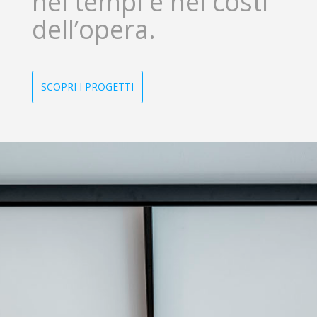
nei tempi e nei costi
dell’opera.
SCOPRI I PROGETTI