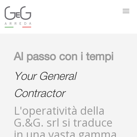
Togg
navig
Al passo con i tempi
Your General
Contractor
L'operatività della
G.&G. srl si traduce
in una vasta gamma