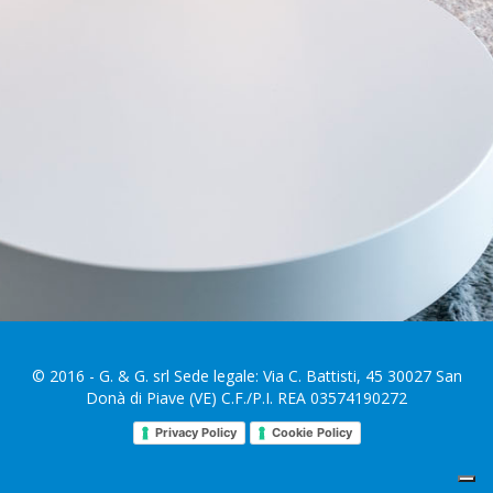
© 2016 - G. & G. srl Sede legale: Via C. Battisti, 45 30027 San
Donà di Piave (VE) C.F./P.I. REA 03574190272
Privacy Policy
Cookie Policy